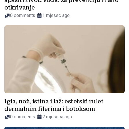
spasiti život: vodič za prevenciju i rano
otkrivanje
0 comments
1 mjesec ago
Igla, nož, istina i laž: estetski rulet
dermalnim filerima i botoksom
0 comments
2 mjeseca ago