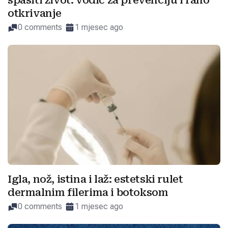
spasiti život: vodič za prevenciju i rano
otkrivanje
0 comments
1 mjesec ago
Igla, nož, istina i laž: estetski rulet
dermalnim filerima i botoksom
0 comments
1 mjesec ago