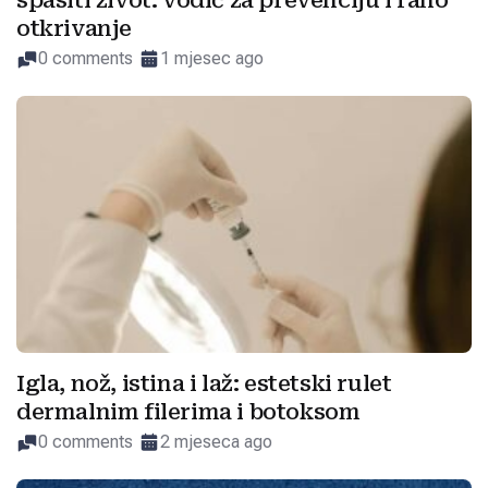
spasiti život: vodič za prevenciju i rano
otkrivanje
0 comments
1 mjesec ago
Igla, nož, istina i laž: estetski rulet
dermalnim filerima i botoksom
0 comments
2 mjeseca ago