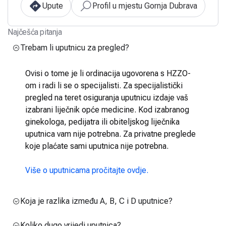
Upute
Profil u mjestu Gornja Dubrava
Najčešća pitanja
Trebam li uputnicu za pregled?
Ovisi o tome je li ordinacija ugovorena s HZZO-
om i radi li se o specijalisti. Za specijalistički
pregled na teret osiguranja uputnicu izdaje vaš
izabrani liječnik opće medicine. Kod izabranog
ginekologa, pedijatra ili obiteljskog liječnika
uputnica vam nije potrebna. Za privatne preglede
koje plaćate sami uputnica nije potrebna.
Više o uputnicama pročitajte ovdje.
Koja je razlika između A, B, C i D uputnice?
Koliko dugo vrijedi uputnica?