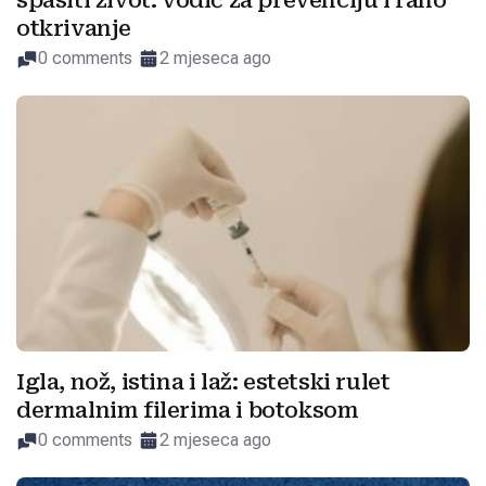
spasiti život: vodič za prevenciju i rano
otkrivanje
0 comments
2 mjeseca ago
Igla, nož, istina i laž: estetski rulet
dermalnim filerima i botoksom
0 comments
2 mjeseca ago