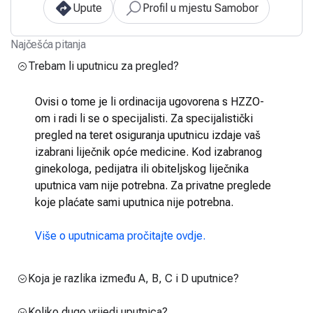
Upute
Profil u mjestu Samobor
Najčešća pitanja
Trebam li uputnicu za pregled?
Ovisi o tome je li ordinacija ugovorena s HZZO-
om i radi li se o specijalisti. Za specijalistički
pregled na teret osiguranja uputnicu izdaje vaš
izabrani liječnik opće medicine. Kod izabranog
ginekologa, pedijatra ili obiteljskog liječnika
uputnica vam nije potrebna. Za privatne preglede
koje plaćate sami uputnica nije potrebna.
Više o uputnicama pročitajte ovdje.
Koja je razlika između A, B, C i D uputnice?
Koliko dugo vrijedi uputnica?