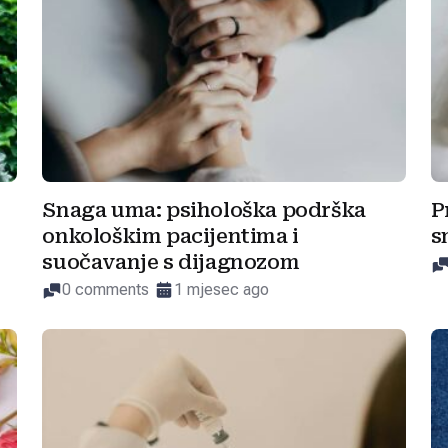
Snaga uma: psihološka podrška
P
onkološkim pacijentima i
s
suočavanje s dijagnozom
0 comments
1 mjesec ago