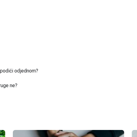
u podići odjednom?
ruge ne?