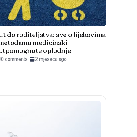
ut do roditeljstva: sve o lijekovima
 metodama medicinski
otpomognute oplodnje
0 comments
2 mjeseca ago