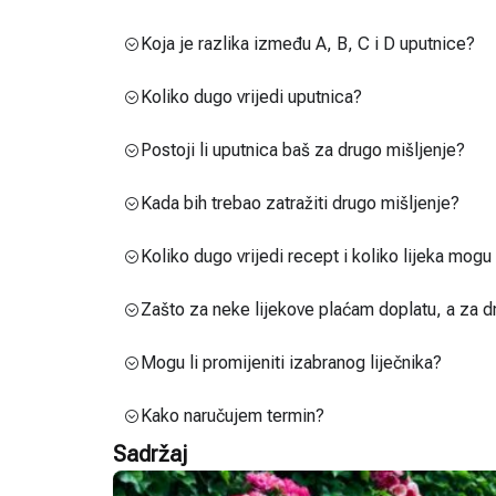
Koja je razlika između A, B, C i D uputnice?
Koliko dugo vrijedi uputnica?
Postoji li uputnica baš za drugo mišljenje?
Kada bih trebao zatražiti drugo mišljenje?
Koliko dugo vrijedi recept i koliko lijeka mog
Zašto za neke lijekove plaćam doplatu, a za d
Mogu li promijeniti izabranog liječnika?
Kako naručujem termin?
Sadržaj