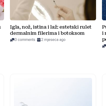
u
Igla, nož, istina i laž: estetski rulet
P
dermalnim filerima i botoksom
i
p
0 comments
2 mjeseca ago