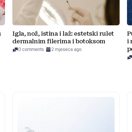
u
Igla, nož, istina i laž: estetski rulet
P
dermalnim filerima i botoksom
i
p
0 comments
2 mjeseca ago