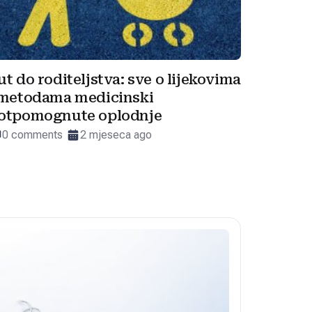
ut do roditeljstva: sve o lijekovima
 metodama medicinski
otpomognute oplodnje
0 comments
2 mjeseca ago