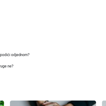
u podići odjednom?
ruge ne?