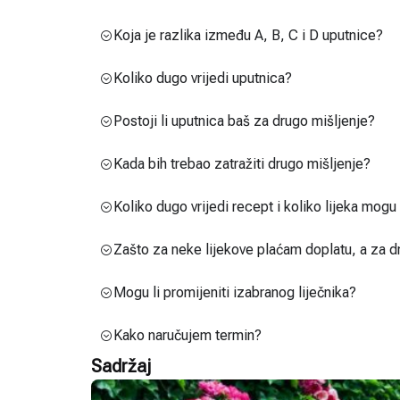
Koja je razlika između A, B, C i D uputnice?
Koliko dugo vrijedi uputnica?
Postoji li uputnica baš za drugo mišljenje?
Kada bih trebao zatražiti drugo mišljenje?
Koliko dugo vrijedi recept i koliko lijeka mog
Zašto za neke lijekove plaćam doplatu, a za d
Mogu li promijeniti izabranog liječnika?
Kako naručujem termin?
Sadržaj