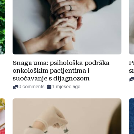
Snaga uma: psihološka podrška
P
onkološkim pacijentima i
s
suočavanje s dijagnozom
0 comments
1 mjesec ago