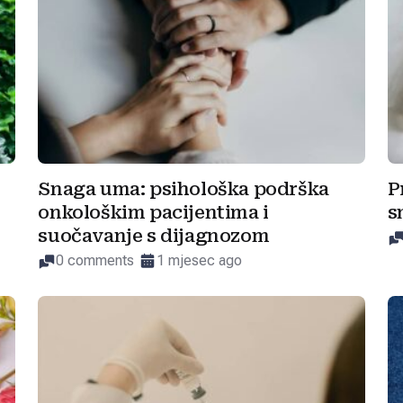
Snaga uma: psihološka podrška
P
onkološkim pacijentima i
s
suočavanje s dijagnozom
0 comments
1 mjesec ago