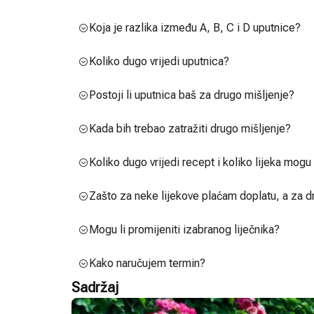
Koja je razlika između A, B, C i D uputnice?
Koliko dugo vrijedi uputnica?
Postoji li uputnica baš za drugo mišljenje?
Kada bih trebao zatražiti drugo mišljenje?
Koliko dugo vrijedi recept i koliko lijeka mog
Zašto za neke lijekove plaćam doplatu, a za d
Mogu li promijeniti izabranog liječnika?
Kako naručujem termin?
Sadržaj