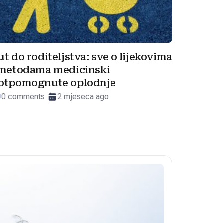
ut do roditeljstva: sve o lijekovima
 metodama medicinski
otpomognute oplodnje
0 comments
2 mjeseca ago