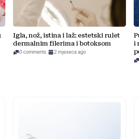
u
Igla, nož, istina i laž: estetski rulet
P
dermalnim filerima i botoksom
i
p
0 comments
2 mjeseca ago