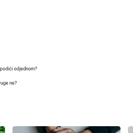
u podići odjednom?
ruge ne?