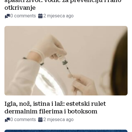
spasiti život: vodič za prevenciju i rano
otkrivanje
0 comments
2 mjeseca ago
Igla, nož, istina i laž: estetski rulet
dermalnim filerima i botoksom
0 comments
2 mjeseca ago