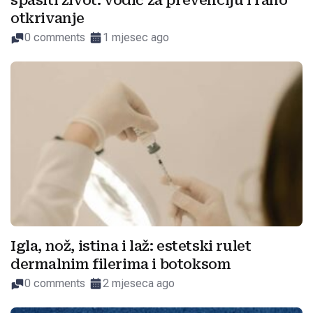
spasiti život: vodič za prevenciju i rano
otkrivanje
0 comments
1 mjesec ago
Igla, nož, istina i laž: estetski rulet
dermalnim filerima i botoksom
0 comments
2 mjeseca ago