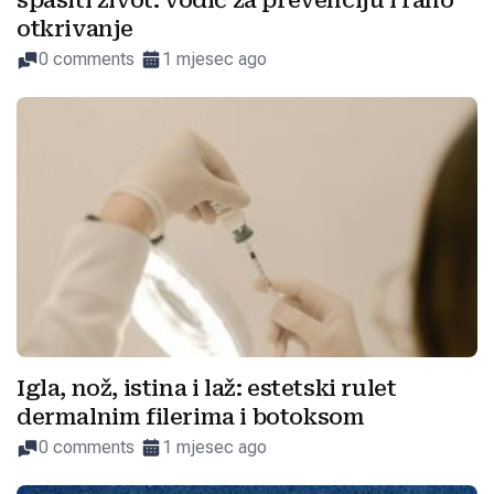
spasiti život: vodič za prevenciju i rano
otkrivanje
0 comments
1 mjesec ago
Igla, nož, istina i laž: estetski rulet
dermalnim filerima i botoksom
0 comments
1 mjesec ago