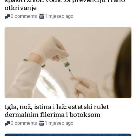
spasiti život: vodič za prevenciju i rano
otkrivanje
0 comments
1 mjesec ago
Igla, nož, istina i laž: estetski rulet
dermalnim filerima i botoksom
0 comments
1 mjesec ago