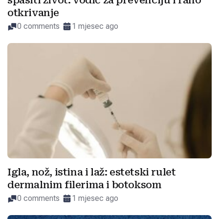
spasiti život: vodič za prevenciju i rano
otkrivanje
0 comments
1 mjesec ago
Igla, nož, istina i laž: estetski rulet
dermalnim filerima i botoksom
0 comments
1 mjesec ago