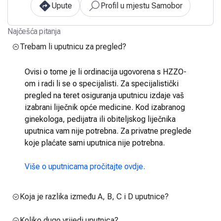
Upute
Profil u mjestu Samobor
Najčešća pitanja
Trebam li uputnicu za pregled?
Ovisi o tome je li ordinacija ugovorena s HZZO-
om i radi li se o specijalisti. Za specijalistički
pregled na teret osiguranja uputnicu izdaje vaš
izabrani liječnik opće medicine. Kod izabranog
ginekologa, pedijatra ili obiteljskog liječnika
uputnica vam nije potrebna. Za privatne preglede
koje plaćate sami uputnica nije potrebna.
Više o uputnicama pročitajte ovdje.
Koja je razlika između A, B, C i D uputnice?
Koliko dugo vrijedi uputnica?