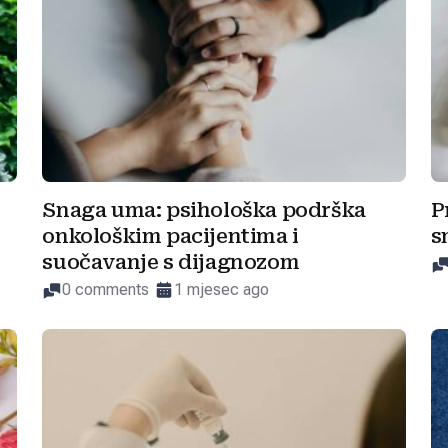
Snaga uma: psihološka podrška
P
onkološkim pacijentima i
s
suočavanje s dijagnozom
0 comments
1 mjesec ago