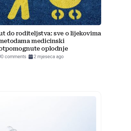
ut do roditeljstva: sve o lijekovima
 metodama medicinski
otpomognute oplodnje
0 comments
2 mjeseca ago