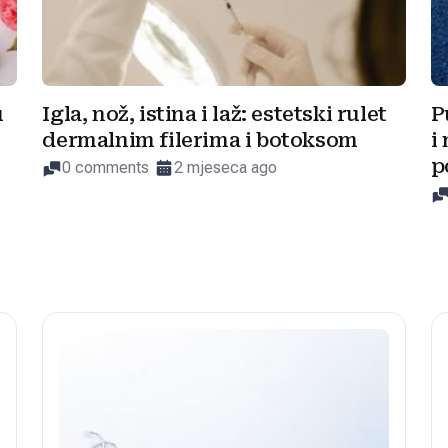
u
Igla, nož, istina i laž: estetski rulet
P
dermalnim filerima i botoksom
i
p
0 comments
2 mjeseca ago