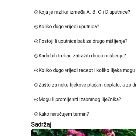
Koja je razlika između A, B, C i D uputnice?
Koliko dugo vrijedi uputnica?
Postoji li uputnica baš za drugo mišljenje?
Kada bih trebao zatražiti drugo mišljenje?
Koliko dugo vrijedi recept i koliko lijeka mog
Zašto za neke lijekove plaćam doplatu, a za d
Mogu li promijeniti izabranog liječnika?
Kako naručujem termin?
Sadržaj