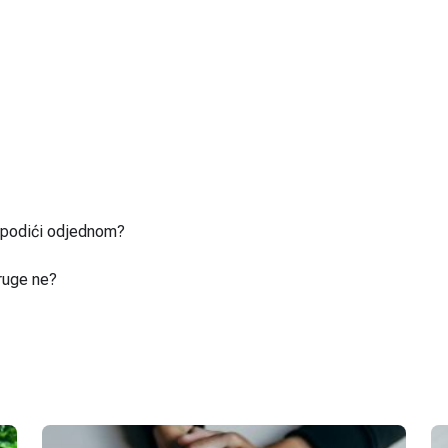
u podići odjednom?
ruge ne?