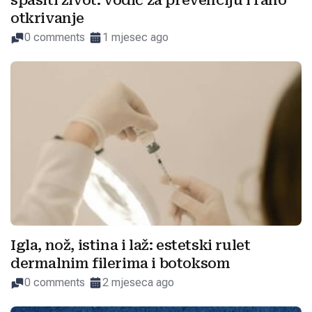
spasiti život: vodič za prevenciju i rano
otkrivanje
0 comments
1 mjesec ago
Igla, nož, istina i laž: estetski rulet
dermalnim filerima i botoksom
0 comments
2 mjeseca ago