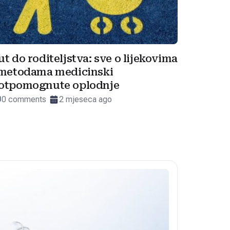
ut do roditeljstva: sve o lijekovima
 metodama medicinski
otpomognute oplodnje
0 comments
2 mjeseca ago