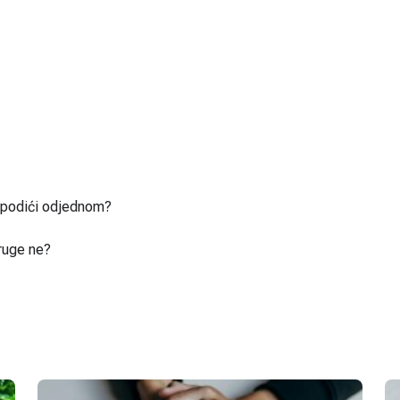
u podići odjednom?
ruge ne?