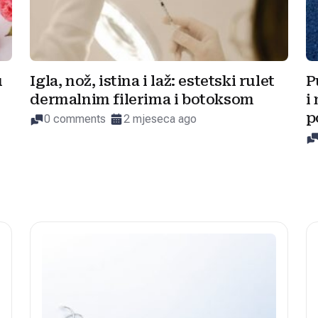
u
Igla, nož, istina i laž: estetski rulet
P
dermalnim filerima i botoksom
i
p
0 comments
2 mjeseca ago