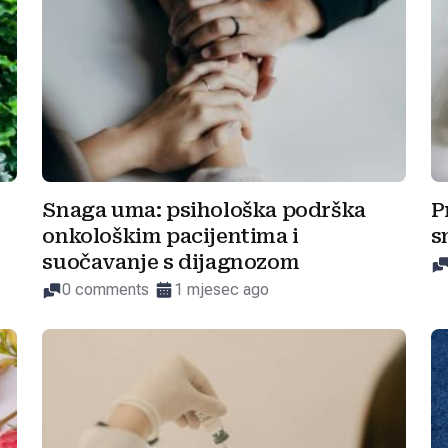
Snaga uma: psihološka podrška
P
onkološkim pacijentima i
s
suočavanje s dijagnozom
0 comments
1 mjesec ago