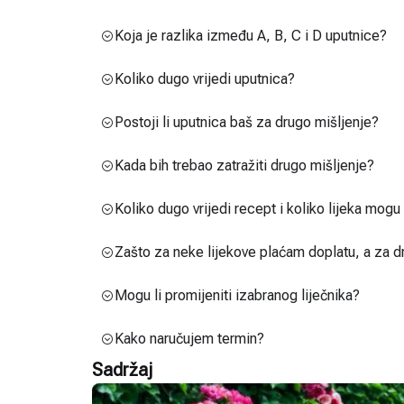
Koja je razlika između A, B, C i D uputnice?
Koliko dugo vrijedi uputnica?
Postoji li uputnica baš za drugo mišljenje?
Kada bih trebao zatražiti drugo mišljenje?
Koliko dugo vrijedi recept i koliko lijeka mog
Zašto za neke lijekove plaćam doplatu, a za d
Mogu li promijeniti izabranog liječnika?
Kako naručujem termin?
Sadržaj