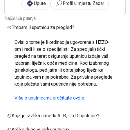
Upute
Profil u mjestu Zadar
Najčešća pitanja
Trebam li uputnicu za pregled?
Ovisi o tome je li ordinacija ugovorena s HZZO-
om i radi li se o specijalisti. Za specijalistički
pregled na teret osiguranja uputnicu izdaje vaš
izabrani liječnik opće medicine. Kod izabranog
ginekologa, pedijatra ili obiteljskog liječnika
uputnica vam nije potrebna. Za privatne preglede
koje plaćate sami uputnica nije potrebna.
Više o uputnicama pročitajte ovdje.
Koja je razlika između A, B, C i D uputnice?
Koliko dugo vrijedi uputnica?