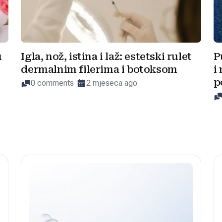
u
Igla, nož, istina i laž: estetski rulet
P
dermalnim filerima i botoksom
i
p
0 comments
2 mjeseca ago