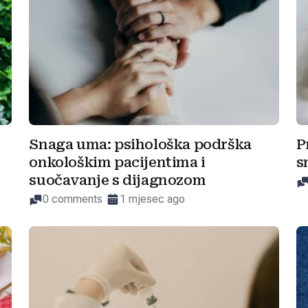
Snaga uma: psihološka podrška
P
onkološkim pacijentima i
s
suočavanje s dijagnozom
0 comments
1 mjesec ago