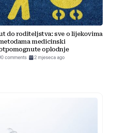
ut do roditeljstva: sve o lijekovima
 metodama medicinski
otpomognute oplodnje
0 comments
2 mjeseca ago