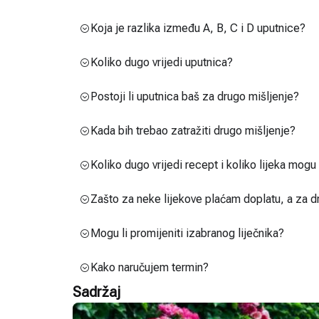
Koja je razlika između A, B, C i D uputnice?
Koliko dugo vrijedi uputnica?
Postoji li uputnica baš za drugo mišljenje?
Kada bih trebao zatražiti drugo mišljenje?
Koliko dugo vrijedi recept i koliko lijeka mog
Zašto za neke lijekove plaćam doplatu, a za d
Mogu li promijeniti izabranog liječnika?
Kako naručujem termin?
Sadržaj