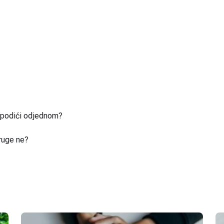
u podići odjednom?
ruge ne?